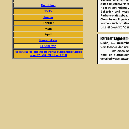
Spartakus
1919
Januar
Februar
März
April
Namensliste
Landkarten
Reden im Reichstag zu Verfassungsänderungen
vom 22. -26. Oktober 1918